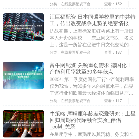
有限公司关于提前赎回铜陵定02的....
分类：在线股票配资平台
查看：152
汇巨福配资 日本间谍学校里的中共特
工，传出改变战争走势的绝密情报
抗战初期，上海徐家汇虹桥路上有一所日
本人开办的学校——东亚同文书院。名义
上，这是一所旨在促进中日文化交流的私
立学校，实则是“培养侵略人员和阴谋宣传
分类：在线股票配资平台
查看：187
的机关”。就是....
富牛网配资 关税重创需求 德国化工
产能利用率跌至30多年低点
2025年第二季度德国化工行业产能利用率
仅为72%，为30多年来的最低水平，凸显
了该行业和欧洲最大经济体面临日益严峻
的挑战。 化工和制药行业游说团体VCI表
分类：在线股票配资平台
查看：117
示，....
牛策略 摩羯座年龄差恋爱研究：土星
回归周期的代际融合实验_伴侣
_coM_关系
在星座学中，摩羯座以其沉稳、务实和长