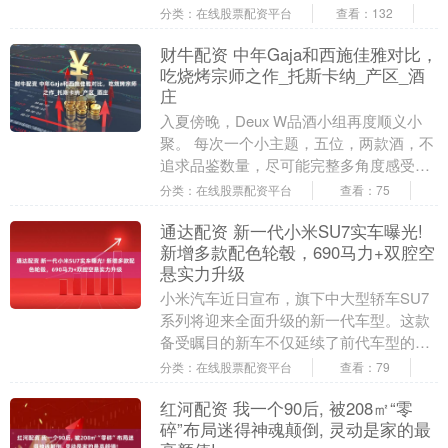
又摸出降压药数了两粒 —— 这是 2021 年
分类：在线股票配资平台
查看：132
确诊尿毒....
财牛配资 中年Gaja和西施佳雅对比，
吃烧烤宗师之作_托斯卡纳_产区_酒
庄
入夏傍晚，Deux W品酒小组再度顺义小
聚。 每次一个小主题，五位，两款酒，不
追求品鉴数量，尽可能完整多角度感受酒
的特质和变化。 这次小主题是来自意大利
分类：在线股票配资平台
查看：75
托斯卡纳....
通达配资 新一代小米SU7实车曝光!
新增多款配色轮毂，690马力+双腔空
悬实力升级
小米汽车近日宣布，旗下中大型轿车SU7
系列将迎来全面升级的新一代车型。这款
备受瞩目的新车不仅延续了前代车型的市
场热度，更通过多项技术革新与配置升
分类：在线股票配资平台
查看：79
级，进一步巩固其....
红河配资 我一个90后, 被208㎡“零
碎”布局迷得神魂颠倒, 灵动是家的最