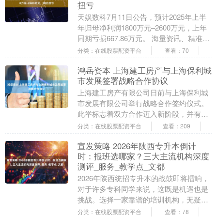
扭亏
天娱数科7月11日公告，预计2025年上半
年归母净利润1800万元–2600万元，上年
同期亏损667.86万元。 海量资讯、精准解
读，尽在新浪财经APP....
分类：在线股票配资平台
查看：70
鸿岳资本 上海建工房产与上海保利城
市发展签署战略合作协议
上海建工房产有限公司日前与上海保利城
市发展有限公司举行战略合作签约仪式。
此举标志着双方合作迈入新阶段，并有望
在更多领域实现资源共享与价值共创。 根
分类：在线股票配资平台
查看：209
据协议，双方未....
宣发策略 2026年陕西专升本倒计
时：报班选哪家？三大主流机构深度
测评_服务_教学点_文都
2026年陕西统招专升本的战鼓即将擂响，
对于许多专科同学来说，这既是机遇也是
挑战。选择一家靠谱的培训机构，无疑是
提升上岸成功率的重要一环。然而，市面
分类：在线股票配资平台
查看：78