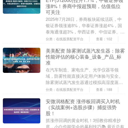
ETF(512000)拉升1.7%，中银证券领
涨8%！券商中报超预期，估值低位
可关注
2025年7月28日，券商板块延续活跃，中
银证券领涨逾8%，华泰证券涨超4%，国
泰海通涨超3%，华西证券、中信证券、首
创证券等涨超2%。 热门ETF方面，券商
分类：在线股票配资平台
查看：102
E....
美美配资 除雾测试蒸汽发生器：除雾
性能评估的核心装备_设备_产品_标
准
在汽车制造、家电生产、光学仪器等领
域，防雾性能直接决定用户体验与安全。
除雾测试蒸汽发生器通过模拟高湿度蒸汽
环境，精准评估材料表面的抗结雾与除雾
分类：在线股票配资平台
查看：188
能力，成为行业验证....
安微润格配资 涨停板回调买入时机
（实战案例+选股步骤）捕捉强势
股！
抓涨停回调的黄金时机！3招教你精准抄
底，小白也能学会的暴利技巧📚 最近总有