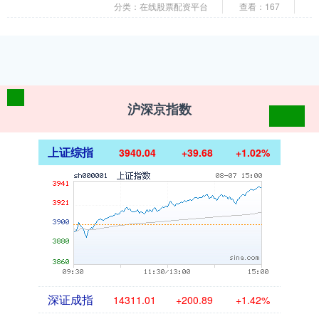
的cp粉也太幸福了吧！ 娱乐天天聊 作为大
分类：在线股票配资平台
查看：167
热cp，李....
沪深京指数
上证综指
3940.04
+39.68
+1.02%
深证成指
14311.01
+200.89
+1.42%