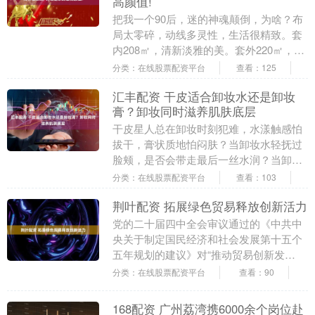
高颜值!
把我一个90后，迷的神魂颠倒，为啥？布
局太零碎，动线多灵性，生活很精致。套
内208㎡，清新淡雅的美。套外220㎡，公
摊8.18%好漂亮，太稀罕它的朴实无华！
分类：在线股票配资平台
查看：125
说....
汇丰配资 干皮适合卸妆水还是卸妆
膏？卸妆同时滋养肌肤底层
干皮星人总在卸妆时刻犯难，水漾触感怕
拔干，膏状质地怕闷肤？当卸妆水轻抚过
脸颊，是否会带走最后一丝水润？当卸妆
膏在指尖融化，能否在清洁同时锁住柔
分类：在线股票配资平台
查看：103
嫩？其实，选对产品....
荆叶配资 拓展绿色贸易释放创新活力
党的二十届四中全会审议通过的《中共中
央关于制定国民经济和社会发展第十五个
五年规划的建议》对“推动贸易创新发
展”作出部署，强调“拓展中间品贸易、绿
分类：在线股票配资平台
查看：90
色贸易”。绿色贸....
168配资 广州荔湾携6000余个岗位赴