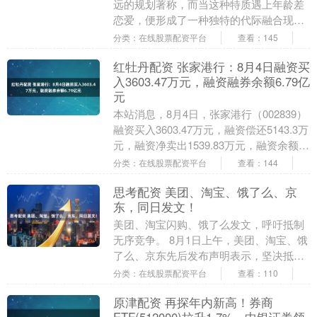
远的规划著称，而当这种特质遇上年龄差
恋爱，便形成了一种独特的代际融合现
象。摩羯座的土星守护星特质，使得他们
分类：在线股票配资平台
查看：145
在感情中更注重实际....
红牡丹配资 张家港行：8月4日融资买
入3603.47万元，融资融券余额6.79亿
元
本站消息，8月4日，张家港行（002839）
融资买入3603.47万元，融资偿还5143.3万
元，融资净卖出1539.83万元，融资余额
6.76亿元，近20个交....
分类：在线股票配资平台
查看：144
思考配资 美团、淘宝、饿了么、京
东，同日发文！
美团、淘宝闪购、饿了么发文，呼吁抵制
无序竞争。 8月1日上午，美团、淘宝、饿
了么、京东先后发布声明表示，坚决抵制
恶性竞争，坚决规范促销行为，杜绝不正
分类：在线股票配资平台
查看：110
当竞争行为，....
原津配资 再探年内新高！券商