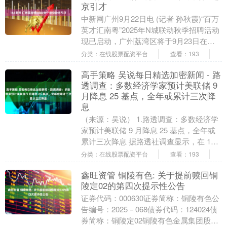
京引才
中新网广州9月22日电 (记者 孙秋霞)“百万
英才汇南粤”2025年N城联动秋季招聘活动
现已启动，广州荔湾区将于9月23日在中
国人民大学、9月24日在北京工业大....
分类：在线股票配资平台
查看：193
高手策略 吴说每日精选加密新闻 - 路
透调查：多数经济学家预计美联储 9
月降息 25 基点，全年或累计三次降
息
（来源：吴说） 1.路透调查：多数经济学
家预计美联储 9 月降息 25 基点，全年或
累计三次降息 据路透社调查显示，在 107
位经济学家中，105 位预计美联....
分类：在线股票配资平台
查看：193
鑫旺资管 铜陵有色: 关于提前赎回铜
陵定02的第四次提示性公告
证券代码：000630证券简称：铜陵有色公
告编号：2025－068债券代码：124024债
券简称：铜陵定02铜陵有色金属集团股份