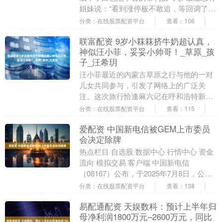
姐妹说：“看到涨停板不敢追，等回调了又
不知道啥时候买，眼睁睁看着牛股飞
分类：在线股票配资平台
查看：106
走！”其实涨停板....
联富配资 9岁小箖箖挤牛奶超认真，
神似汪小菲，妥妥小帅哥！_草原_孩
子_汪希玥
汪小菲最近的内蒙古草原之行与他的一对
儿女共同参与，引发了网络上的广泛关
注。这次旅行恰逢麻六记在呼和浩特新店
开业，汪小菲携带着超过一百名员工前往
分类：在线股票配资平台
查看：115
草原进行团建活动，....
爱配资 中国新电信被GEM上市委员
会决定除牌
热点栏目 自选股 数据中心 行情中心 资金
流向 模拟交易 客户端 中国新电信
（08167）公布，于2025年7月8日，公司
接获联交所的函件，当中声明GEM 上
分类：在线股票配资平台
查看：138
市....
易配通配资 天娱数科：预计上半年归
母净利润1800万元–2600万元，同比