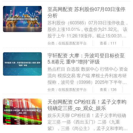
上琳琅满目的....
至高网配资 苏利股份07月03日涨停
分析
苏利股份（603585）07月03日涨停收盘，
股价上涨10.01%，收盘价为21.32元。 该
股于上午 11:26:19涨停。截止15:00:31未
打开涨停，封....
分类：在线股票配资平台
查看：111
宇轩配资 大摩：升波司登目标价至
5.8港元 重申“增持”评级
热点栏目 自选股 数据中心 行情中心 资金
流向 模拟交易 客户端 摩根士丹利发布研
报称，波司登（03998）2025年下半年暖
冬造成的较低基数，以及其在冬季计划....
分类：在线股票配资平台
查看：136
天创网配资 CP粉狂喜！孟子义李昀
锐确定三搭_cp_观众_娱乐
娱乐天天聊 CP粉狂喜！孟子义李昀锐确
定三搭 一搭《西出玉门》二搭《九重
紫》，三搭《尚公主》，孟子义和李昀锐