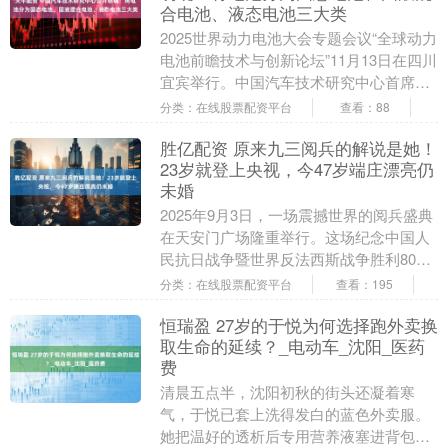
合电池、液态电池三大类
2025世界动力电池大会专题会议“全球动力
电池前瞻技术与创新论坛”11月13日在四川
宜宾举行。中国汽车技术研究中心首席科
学家王芳在论坛演讲中表示，当前需要明
分类：在线股票配资平台
查看：88
确固....
胜亿配资 原来九三阅兵的解说是她！
23岁就登上央视，今47岁端庄漂亮仍
未婚
2025年9月3日，一场震撼世界的阅兵盛典
在天安门广场隆重举行。这场纪念中国人
民抗日战争暨世界反法西斯战争胜利80周
年的阅兵式，不仅展示了中国军队的威武
分类：在线股票配资平台
查看：195
雄姿，更....
恒瑞盈 27岁的于悦为何选择跑外卖换
取生命的延续？_电动车_沈阳_医药
费
清晨五点半，沈阳初秋的街头还凝着寒
气，于悦已套上洗得发白的蓝色外卖服。
她把温好的透析后专用营养液塞进背包，