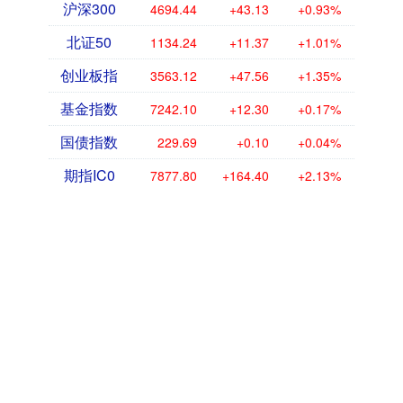
沪深300
4694.44
+43.13
+0.93%
北证50
1134.24
+11.37
+1.01%
创业板指
3563.12
+47.56
+1.35%
基金指数
7242.10
+12.30
+0.17%
国债指数
229.69
+0.10
+0.04%
期指IC0
7877.80
+164.40
+2.13%
启运配资
启运配资:配资论坛是一个专注于股票配资交流与分享的平
台，旨在为广大投资者提供一个安全、便捷的沟通渠道。在这
里，用户可以获取最新的市场资讯、配资技巧以及风险管理策
略。论坛汇聚了众多资深投资者和业内专家，大家可以在此分享