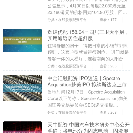
公告显示，4月30日以每股22.080港元至
23.180港元的价格回购104.80万股，回购
金额达2372.87万港元。该股....
分类：在线股票配资平台
查看：177
辉煌优配 158.94㎡四居三卫大平层，
实用通透居住超舒服
住得舒服的房子，得把日常的小细节都照
顾到，这套户型就做得很到位。 进门就是
餐客一体的大横厅，连着南向的大阳台，
采光通风都很好，不管是一家人聊天，还
分类：在线股票配资平台
查看：206
是朋友来聚餐，....
中金汇融配资 IPO速递丨Spectre
Acquisition赴美IPO 拟纳斯达克上市
当地时间12月17日，Spectre Acquisition
Corp(以下简称：Spectre Acquisition)向美
国证券交易委员会(SEC)递交招股....
分类：在线股票配资平台
查看：208
天牛配资 中国汽车技术研究中心公开
明确：将电池分为固态电池、固液混