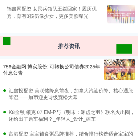
锦鑫网配资 女民兵领队王媛回家！履历优
秀，育有3孩仍像少女，更多美照曝光
推荐资讯
756金融网 博实股份: 可转换公司债券2025年
付息公告
汇鑫投配资 美联储降息前夜，加拿大汽油价降、核心通胀
降温——加币迎史诗级宽松大幕
K8金融 领克 07 EM-P与《明末：渊虚之羽》联名火出圈，
还给出了购车福利？_年轻人_设计_痛车
富港配资 宝宝辅食粥品牌推荐，结合排行榜选适合宝宝的