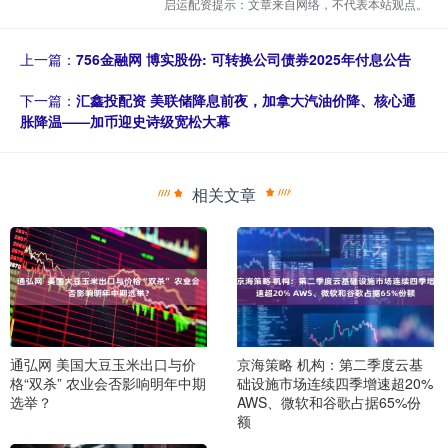
启运配资提示：文章来自网络，不代表本站观点。
上一篇：
756金融网 博实股份: 可转换公司债券2025年付息公告
下一篇：
汇鑫投配资 美联储降息前夜，加拿大汽油价降、核心通
胀降温——加币迎史诗级宽松大幕
相关文章
通弘网 美国大豆玉米出口与价
京海策略 机构：第二季度云基
格“双杀” 农业会否影响明年中期
础设施市场连续四季增速超20%
选举？
AWS、微软和谷歌占据65%份
额