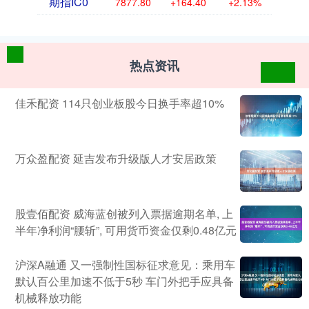
期指IC0
7877.80
+164.40
+2.13%
热点资讯
佳禾配资 114只创业板股今日换手率超10%
万众盈配资 延吉发布升级版人才安居政策
股壹佰配资 威海蓝创被列入票据逾期名单, 上
半年净利润“腰斩”, 可用货币资金仅剩0.48亿元
沪深A融通 又一强制性国标征求意见：乘用车
默认百公里加速不低于5秒 车门外把手应具备
机械释放功能