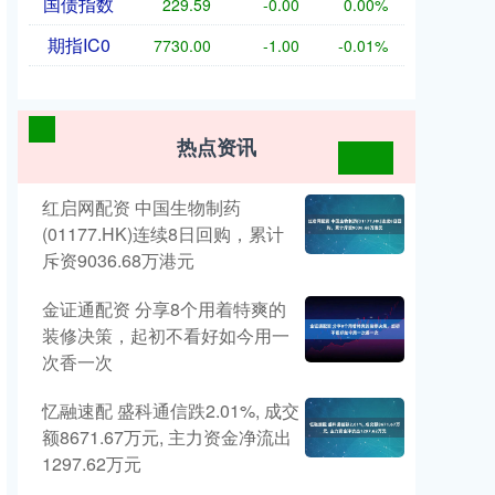
国债指数
229.59
-0.00
0.00%
期指IC0
7730.00
-1.00
-0.01%
热点资讯
红启网配资 中国生物制药
(01177.HK)连续8日回购，累计
斥资9036.68万港元
金证通配资 分享8个用着特爽的
装修决策，起初不看好如今用一
次香一次
忆融速配 盛科通信跌2.01%, 成交
额8671.67万元, 主力资金净流出
1297.62万元