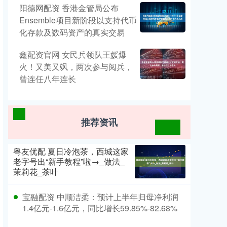
阳德网配资 香港金管局公布
Ensemble项目新阶段以支持代币
化存款及数码资产的真实交易
鑫配资官网 女民兵领队王媛爆
火！又美又飒，两次参与阅兵，
曾连任八年连长
推荐资讯
粤友优配 夏日冷泡茶，西城这家
老字号出“新手教程”啦→_做法_
茉莉花_茶叶
宝融配资 中顺洁柔：预计上半年归母净利润
1.4亿元-1.6亿元，同比增长59.85%-82.68%