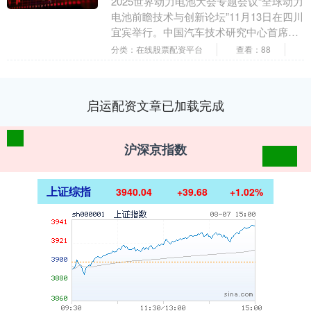
2025世界动力电池大会专题会议“全球动力
电池前瞻技术与创新论坛”11月13日在四川
宜宾举行。中国汽车技术研究中心首席科
学家王芳在论坛演讲中表示，当前需要明
分类：在线股票配资平台
查看：88
确固....
启运配资文章已加载完成
沪深京指数
上证综指
3940.04
+39.68
+1.02%