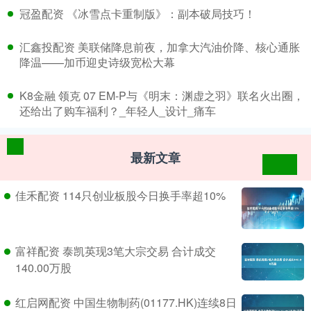
​冠盈配资 《冰雪点卡重制版》：副本破局技巧！
​汇鑫投配资 美联储降息前夜，加拿大汽油价降、核心通胀
降温——加币迎史诗级宽松大幕
​K8金融 领克 07 EM-P与《明末：渊虚之羽》联名火出圈，
还给出了购车福利？_年轻人_设计_痛车
最新文章
佳禾配资 114只创业板股今日换手率超10%
富祥配资 泰凯英现3笔大宗交易 合计成交
140.00万股
红启网配资 中国生物制药(01177.HK)连续8日