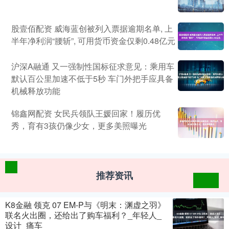
股壹佰配资 威海蓝创被列入票据逾期名单, 上
半年净利润“腰斩”, 可用货币资金仅剩0.48亿元
沪深A融通 又一强制性国标征求意见：乘用车
默认百公里加速不低于5秒 车门外把手应具备
机械释放功能
锦鑫网配资 女民兵领队王媛回家！履历优
秀，育有3孩仍像少女，更多美照曝光
推荐资讯
K8金融 领克 07 EM-P与《明末：渊虚之羽》
联名火出圈，还给出了购车福利？_年轻人_
设计_痛车