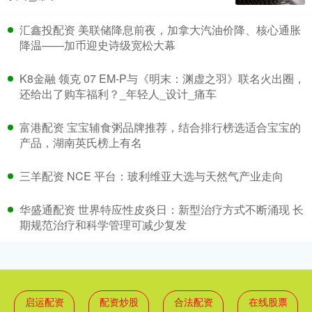
汇鑫投配资 美联储降息前夜，加拿大汽油价降、核心通胀
降温——加币迎史诗级宽松大幕
K8金融 领克 07 EM-P与《明末：渊虚之羽》联名火出圈，
还给出了购车福利？_年轻人_设计_痛车
富港配资 宝宝辅食粥品牌推荐，结合排行榜选适合宝宝的
产品，湖南英氏榜上有名
三羊配资 NCE 平台：玻利维亚大选与天然气产业走向
华盛通配资 世界特应性皮炎日：新型治疗方式不断涌现 长
期规范治疗和科学管理可减少复发
启运配资
配资炒股
合法配资
在线股票